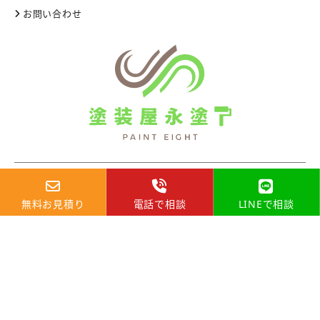
お問い合わせ
TEL：
0144-82-7094
無料お見積り
電話で相談
LINEで相談
受付時間 9：00～19：00（日曜除く）
〒053-0806 北海道苫小牧市大成町2丁目６－３
© 2026 苫小牧市の外壁塗装・屋根塗装専門店|塗装屋永塗. All Rights
Reserved.